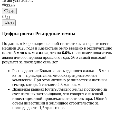
18 августа 2025 г.
33.6k
1.4k
31
633
Цифры роста: Рекордные темпы
По данным Бюро национальной статистики, за первые шесть
месяцев 2025 года в Казахстане было введено в эксплуатацию
почти
8 млн кв. м жилья
, что на
6.6%
превышает показатель
аналогичного периода прошлого года. Это самый высокий
результат за последние семь лет.
Распределение:Большая часть сданного жилья —5 млн
кв. м— приходится на многоквартирные жилые
комплексы. При этом активно развивается и частный
сектор, который составил2.8 млн кв. м.
Драйверы рынка:Почти93%всего жилья построено за
счет частных застройщиков, что говорит о высокой
инвестиционной привлекательности сектора. Общий
объем инвестиций в жилищное строительство за
полгода достиг1,5 трлн тенге.