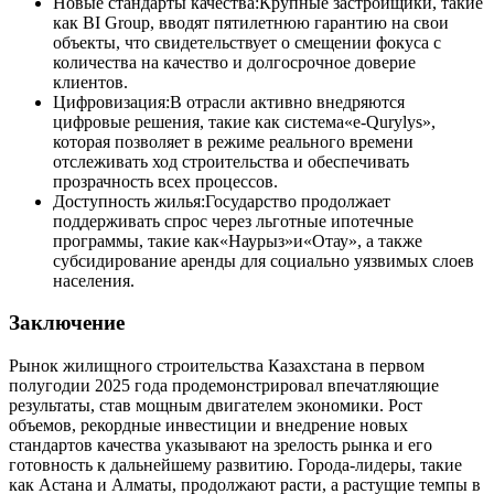
Новые стандарты качества:Крупные застройщики, такие
как BI Group, вводят пятилетнюю гарантию на свои
объекты, что свидетельствует о смещении фокуса с
количества на качество и долгосрочное доверие
клиентов.
Цифровизация:В отрасли активно внедряются
цифровые решения, такие как система«e-Qurylys»,
которая позволяет в режиме реального времени
отслеживать ход строительства и обеспечивать
прозрачность всех процессов.
Доступность жилья:Государство продолжает
поддерживать спрос через льготные ипотечные
программы, такие как«Наурыз»и«Отау», а также
субсидирование аренды для социально уязвимых слоев
населения.
Заключение
Рынок жилищного строительства Казахстана в первом
полугодии 2025 года продемонстрировал впечатляющие
результаты, став мощным двигателем экономики. Рост
объемов, рекордные инвестиции и внедрение новых
стандартов качества указывают на зрелость рынка и его
готовность к дальнейшему развитию. Города-лидеры, такие
как Астана и Алматы, продолжают расти, а растущие темпы в