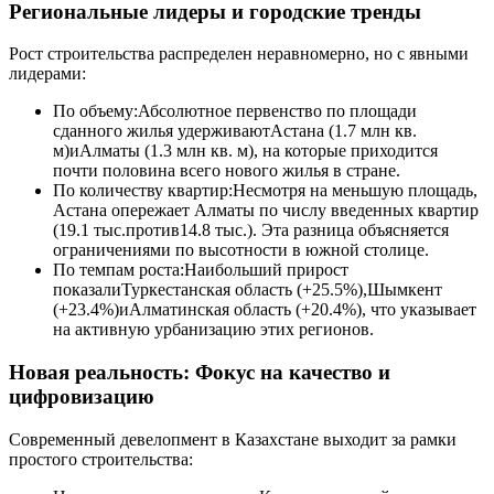
Региональные лидеры и городские тренды
Рост строительства распределен неравномерно, но с явными
лидерами:
По объему:Абсолютное первенство по площади
сданного жилья удерживаютАстана (1.7 млн кв.
м)иАлматы (1.3 млн кв. м), на которые приходится
почти половина всего нового жилья в стране.
По количеству квартир:Несмотря на меньшую площадь,
Астана опережает Алматы по числу введенных квартир
(19.1 тыс.против14.8 тыс.). Эта разница объясняется
ограничениями по высотности в южной столице.
По темпам роста:Наибольший прирост
показалиТуркестанская область (+25.5%),Шымкент
(+23.4%)иАлматинская область (+20.4%), что указывает
на активную урбанизацию этих регионов.
Новая реальность: Фокус на качество и
цифровизацию
Современный девелопмент в Казахстане выходит за рамки
простого строительства: